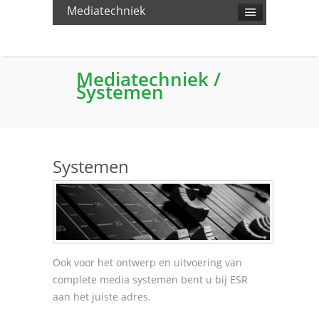
Mediatechniek
Mediatechniek
/
Systemen
Systemen
Ook voor het ontwerp en uitvoering van
complete media systemen bent u bij ESR
aan het juiste adres.